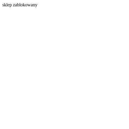
s
klep zablokowany