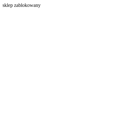
s
klep zablokowany