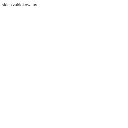
s
klep zablokowany