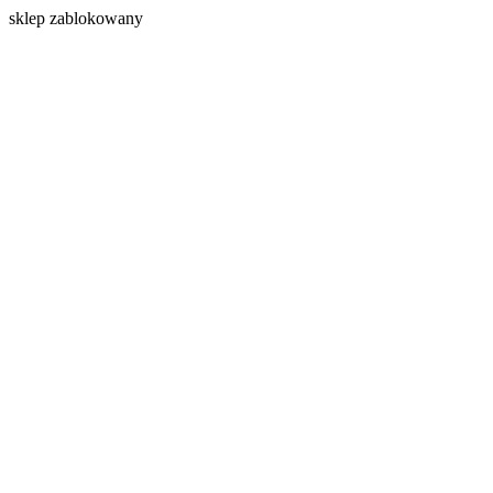
s
klep zablokowany