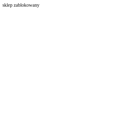
s
klep zablokowany