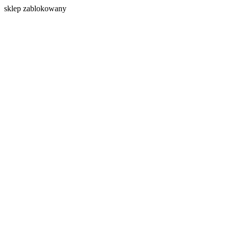
s
klep zablokowany