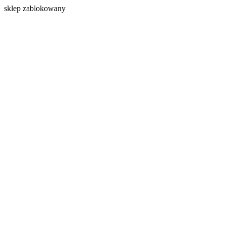
s
klep zablokowany