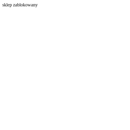
s
klep zablokowany