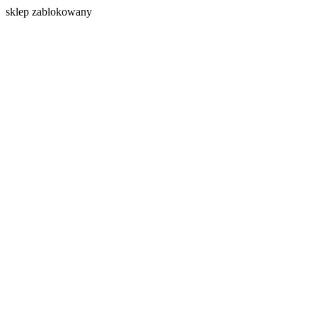
s
klep zablokowany