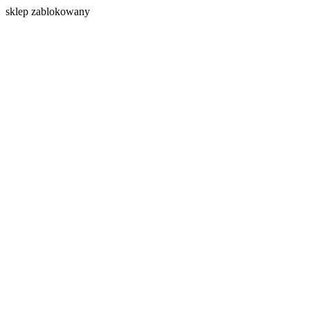
s
klep zablokowany