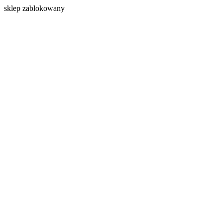
s
klep zablokowany