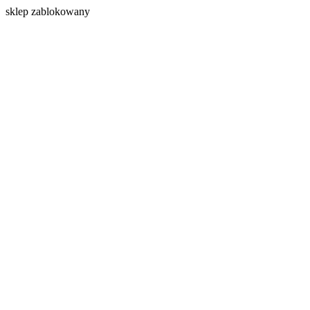
s
klep zablokowany