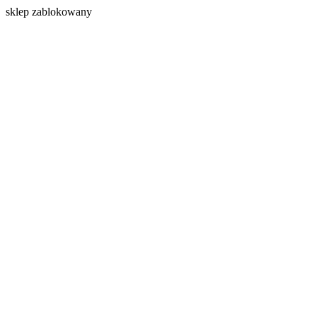
s
klep zablokowany