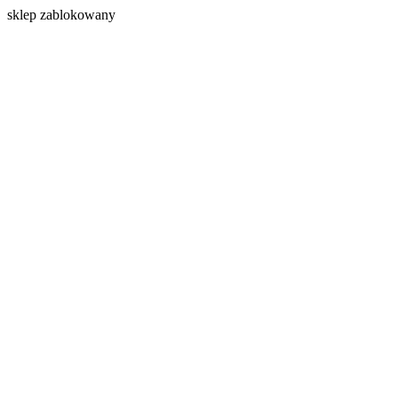
s
klep zablokowany