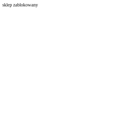
s
klep zablokowany