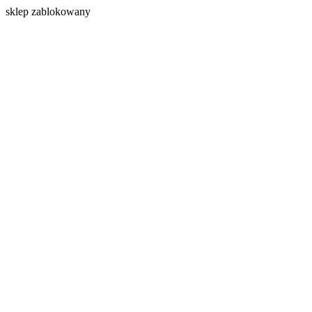
s
klep zablokowany