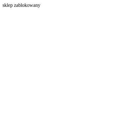
s
klep zablokowany