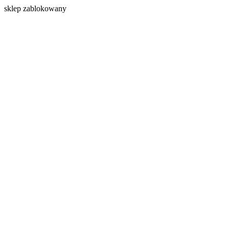
s
klep zablokowany