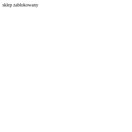
s
klep zablokowany