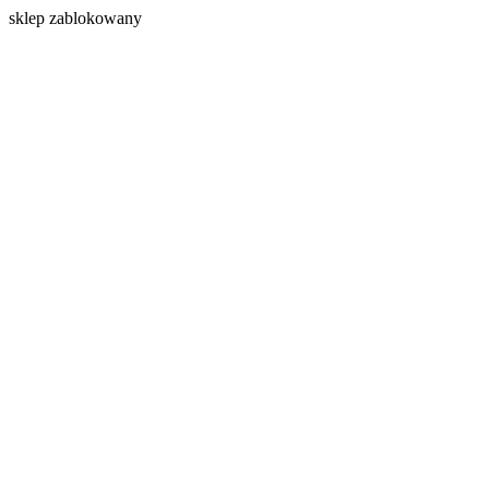
s
klep zablokowany