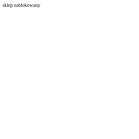
s
klep zablokowany