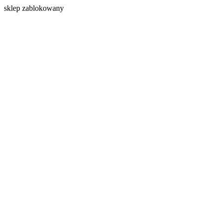
s
klep zablokowany