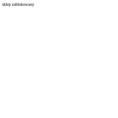
s
klep zablokowany