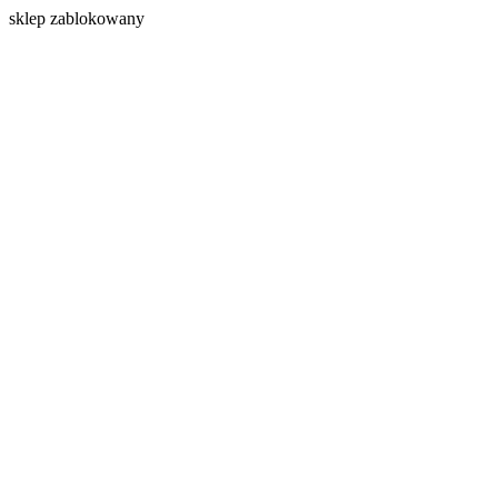
s
klep zablokowany