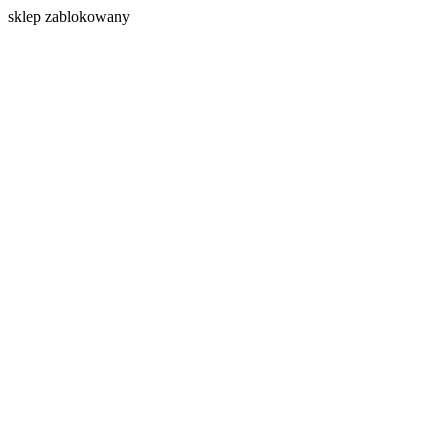
s
klep zablokowany