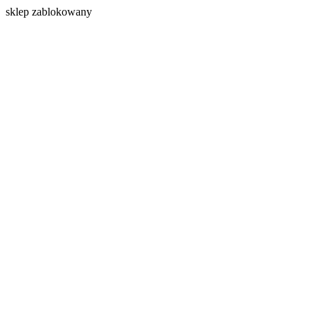
s
klep zablokowany