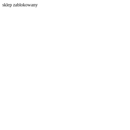
s
klep zablokowany