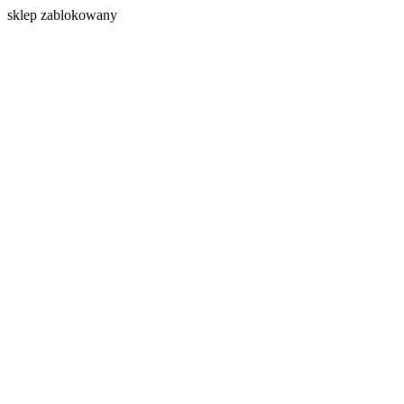
s
klep zablokowany