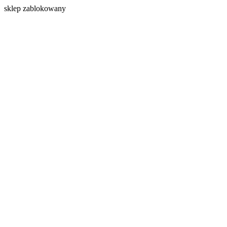
s
klep zablokowany