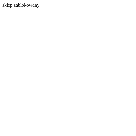
s
klep zablokowany