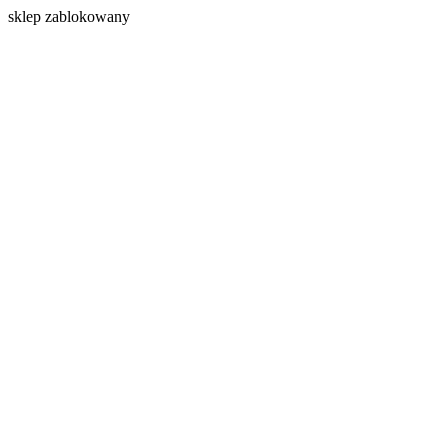
s
klep zablokowany