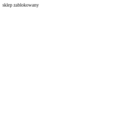
s
klep zablokowany