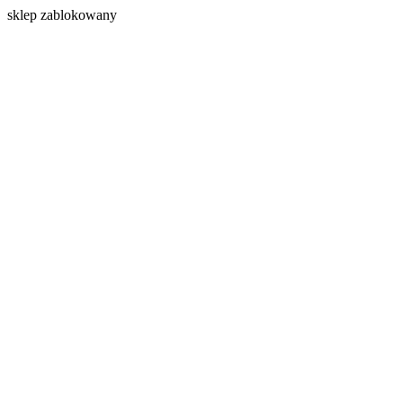
s
klep zablokowany