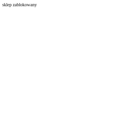
s
klep zablokowany