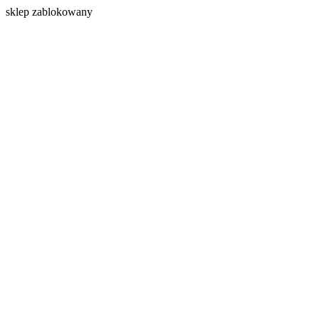
s
klep zablokowany