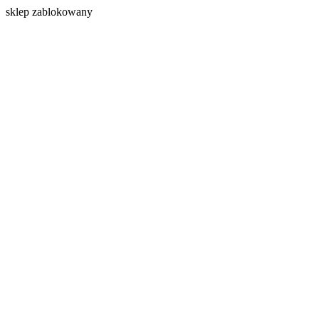
s
klep zablokowany