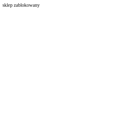
s
klep zablokowany