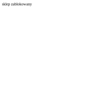
s
klep zablokowany