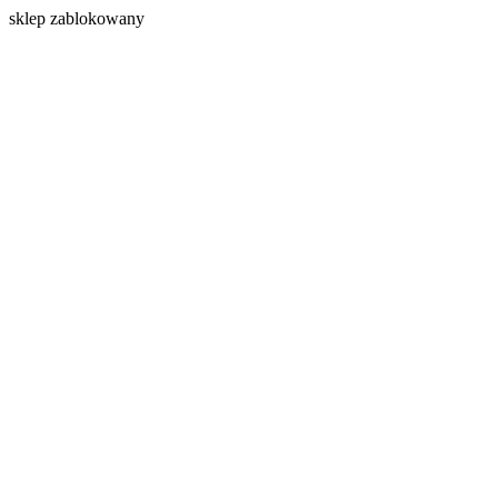
s
klep zablokowany