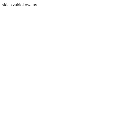
s
klep zablokowany