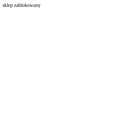
s
klep zablokowany