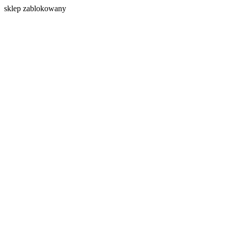
s
klep zablokowany