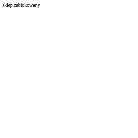
s
klep zablokowany