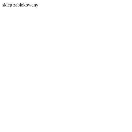
s
klep zablokowany