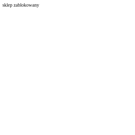
s
klep zablokowany