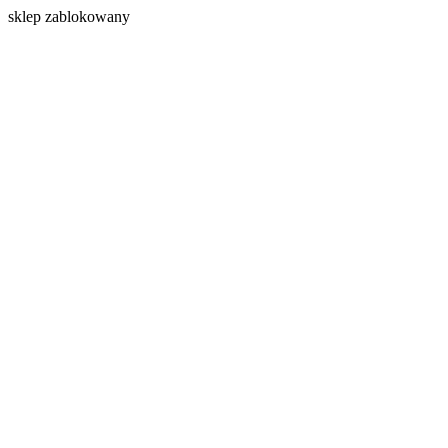
s
klep zablokowany