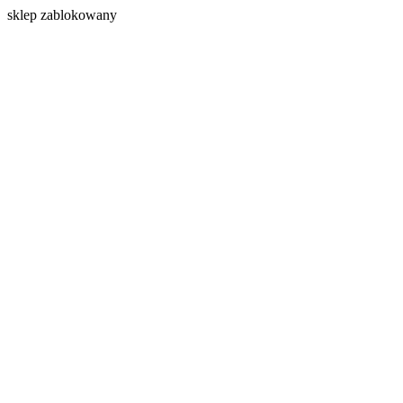
s
klep zablokowany