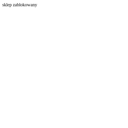
s
klep zablokowany