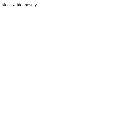
s
klep zablokowany