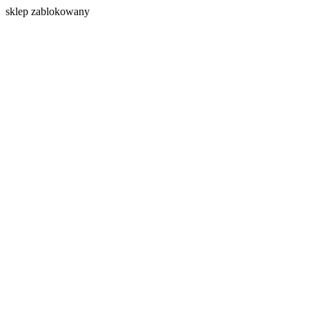
s
klep zablokowany